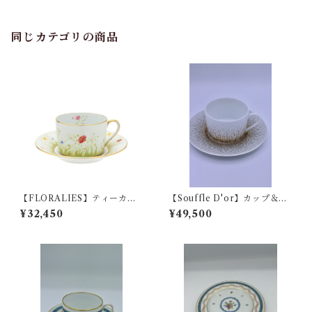
同じカテゴリの商品
【FLORALIES】ティーカッ
【Souffle D'or】カップ＆ソ
プ ソーサー（rh-0461）
ーサー
¥32,450
¥49,500