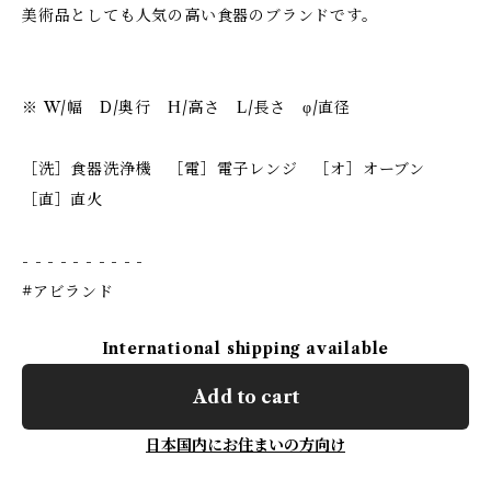
美術品としても人気の高い食器のブランドです。
※ W/幅 D/奥行 H/高さ L/長さ φ/直径
［洗］食器洗浄機 ［電］電子レンジ ［オ］オーブン
［直］直火
- - - - - - - - - -
#アビランド
International shipping available
Add to cart
日本国内にお住まいの方向け