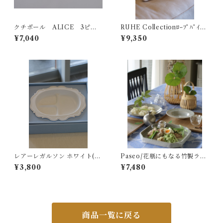
クチポール ALICE 3ピー
RUHE Collectionﾛｰﾌﾟﾊﾟｲﾋﾟ
スセット
ﾝｸﾞｸｯｼｮﾝ
¥7,040
¥9,350
レアーレガルソン ホワイト(三
Paseo/花瓶にもなる竹製ラン
食皿)
タン/LT-06NL
¥3,800
¥7,480
商品一覧に戻る