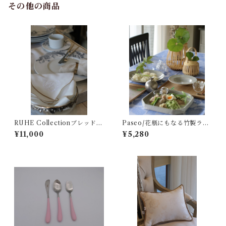
その他の商品
RUHE Collectionブレッドク
Paseo/花瓶にもなる竹製ラン
ロス
タン/LT-05NL
¥11,000
¥5,280