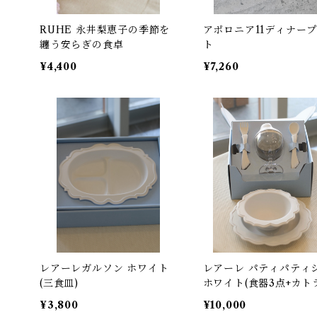
RUHE 永井梨恵子の季節を
アポロニア11ディナー
纏う安らぎの食卓
ト
¥4,400
¥7,260
レアーレガルソン ホワイト
レアーレ パティパティ
(三食皿)
ホワイト(食器3点+カト
ー)
¥3,800
¥10,000