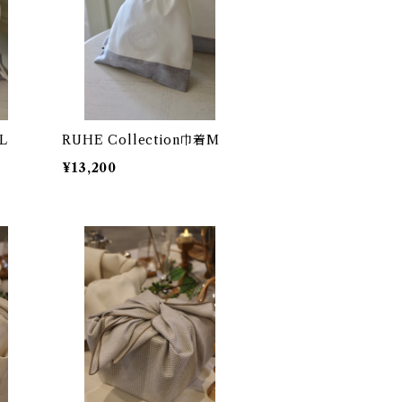
L
RUHE Collection巾着M
¥13,200